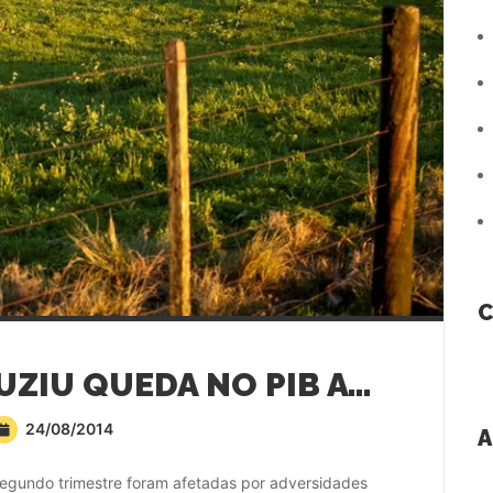
C
CLIMA ADVERSO INDUZIU QUEDA NO PIB AGROPECUÁRIO NO 2º TRI, DIZ IBGE
24/08/2014
A
segundo trimestre foram afetadas por adversidades