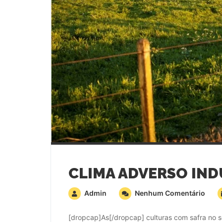
Admin
Nenhum Comentário
[dropcap]As[/dropcap] culturas com safra no 