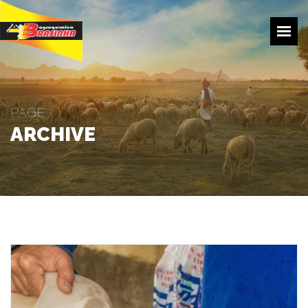
HOME
EMPRESA
PRODUÇÃO
PAGE
PRODUTOS
ARCHIVE
TRANSPORTE
COTAÇÕES
CONTATOS