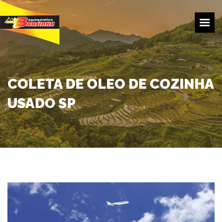
HOME
EMPRESA
PRODUÇÃO
PRODUTOS
COLETA DE OLEO DE COZINHA
TRANSPORTE
USADO SP
COTAÇÕES
CONTATOS