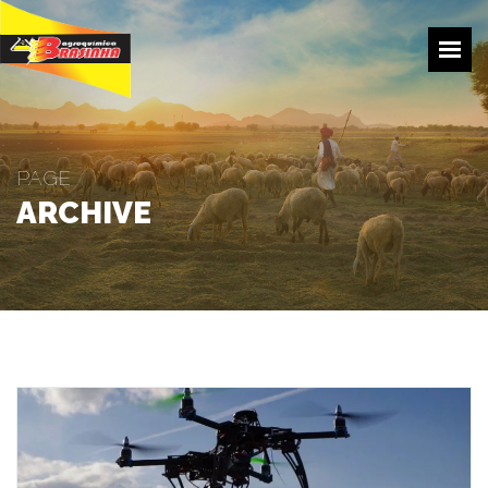
HOME
EMPRESA
PRODUÇÃO
PAGE
PRODUTOS
ARCHIVE
TRANSPORTE
COTAÇÕES
CONTATOS