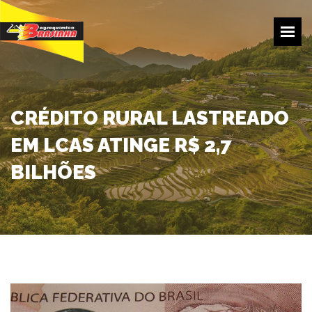
HOME
EMPRESA
PRODUÇÃO
PRODUTOS
CRÉDITO RURAL LASTREADO
TRANSPORTE
EM LCAS ATINGE R$ 2,7
COTAÇÕES
BILHÕES
CONTATOS